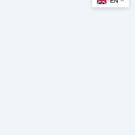
EN
Spiritual Clairvoyance
Clairvoyance and spiritual guidance cabinet. We put our gifts at
your service to guide you towards inner peace, success, and
true love.
Navigation
Home
About Us